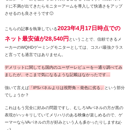
ドに不満が出てきたらモニターアームを導入して快適さをアップ
させるのも良さそうです🙂
2
023年4月17日時点での
こちらの記事を執筆している
ネット最安値が28,540円
ということで、信頼できるメ
ーカーのWQHDゲーミングモニターとしては、コスパ最強クラス
と言っても過言ではありません。
デメリットに関しても国内のユーザーレビューを一通り調べてみ
ましたが、そこまで気になるような記載はなかったです…
強いて言えば
「IPSパネルよりは視野角・発色に劣る」
という部分
でしょうか？
これはもう完全に好みの問題ですし、むしろVAパネルの方が黒の
表現がハッキリしていてメリハリのある映像が楽しめるので、ゲ
ーマーならVAパネルの方が好みという人も多かったりしますね(-
_-;)