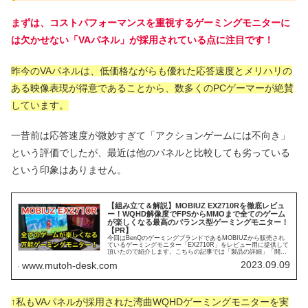
まずは、コストパフォーマンスを重視するゲーミングモニターに
は欠かせない「VAパネル」が採用されている点に注目です！
昨今のVAパネルは、低価格ながらも優れた応答速度とメリハリの
ある映像表現が得意であることから、数多くのPCゲーマーが絶賛
しています。
一昔前は応答速度が微妙すぎて「アクションゲームには不向き」
という評価でしたが、最近は他のパネルと比較しても劣っている
という印象はありません。
【組み立て＆解説】MOBIUZ EX2710Rを徹底レビュ
ー！WQHD解像度でFPSからMMOまで全てのゲーム
が楽しくなる最高のバランス型ゲーミングモニター！
【PR】
今回はBenQのゲーミングブランドであるMOBIUZから販売され
ているゲーミングモニター「EX2710R」をレビュー用に提供して
頂いたので紹介します。こちらの記事では「製品の詳細」「開封
～組み立ての様子」「ゲームや普段使いでの使用感」「おす...
2023.09.09
www.mutoh-desk.com
↑私もVAパネルが採用された湾曲WQHDゲーミングモニターを実