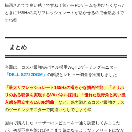
描画されてて良い感じですね！後からPCゲームを遊びたくなった
ときに165Hzの高リフレッシュレートが活かせるので全然ありで
すね🙂
まとめ
今回は、コスパ最強VAパネル採用WQHDゲーミングモニター
「DELL S2722DGM」
の解説とレビュー調査を実施しました！
「最大リフレッシュレート165Hzの滑らかな描画性能」「メリハ
リのある映像を実現するVAパネル採用」「優れた視野角と高い没
入感を両立する1500R湾曲」
など、魅力溢れるコスパ最強クラス
のゲーミングモニターで間違いなしでしょう😎
国内で購入したユーザーのレビューを一通り調査してみました
が、初期不良を除けばそこまで気になるようなデメリットはなか