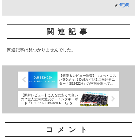
無糖
関連記事
関連記事は見つかりませんでした。
【解説＆レビュー調査】ちょっとコス
パ微妙かも？Dellのビジネス向けモニ
ター「SE2422H」の評判を調べてみ
た結果・・・
【開封レビュー】こんなに安くて良い
の？玄人志向の激安ゲーミングキーボ
ード「GG-K/92-01Wired-RED」を使
ってみた感想
コメント