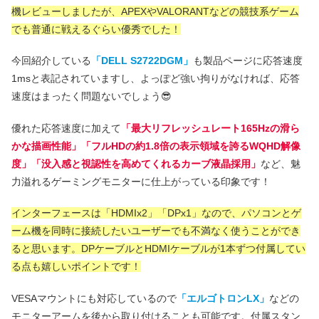
機レビューしましたが、APEXやVALORANTなどの競技系ゲーム
でも普通に戦えるぐらい優秀でした！
今回紹介している
「DELL S2722DGM」
も製品ページに応答速度
1msと表記されていますし、よっぽど強い拘りがなければ、応答
速度はまったく問題ないでしょう😎
優れた応答速度に加えて
「最大リフレッシュレート165Hzの滑ら
かな描画性能」「フルHDの約1.8倍の表示領域を誇るWQHD解像
度」「没入感と視認性を高めてくれるカーブ液晶採用」
など、魅
力溢れるゲーミングモニターに仕上がっている印象です！
インターフェースは「HDMIx2」「DPx1」なので、パソコンとゲ
ーム機を同時に接続したいユーザーでも不満なく使うことができ
ると思います。DPケーブルとHDMIケーブルが1本ずつ付属してい
る点も嬉しいポイントです！
VESAマウントにも対応しているので
「エルゴトロンLX」
などの
モニターアームを後から取り付けることも可能です。付属スタン