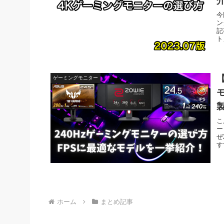
今
ン
記
ト
【
ゲーミングモニター
こ
ー
ぜ
す
ホーム
まとめ記事