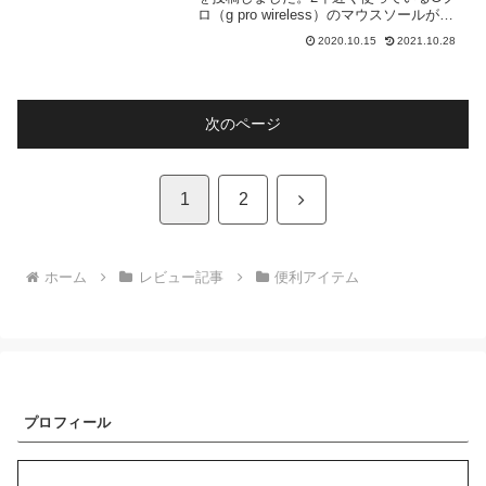
ロ（g pro wireless）のマウスソールが劣
化して滑りが悪すぎたので、マウスソー
2020.10.15
2021.10.28
ルを交換しました。パワーサポートの
「AS-36」という昔からFPSゲーマ...
次のページ
次
1
2
へ
ホーム
レビュー記事
便利アイテム
プロフィール