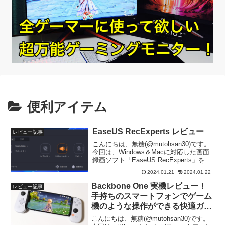
便利アイテム
EaseUS RecExperts レビュー
レビュー記事
こんにちは、無糖(@mutohsan30)です。
今回は、Windows＆Macに対応した画面
録画ソフト「EaseUS RecExperts」をレ
ビューします。こちらの記事では
2024.01.21
2024.01.22
「EaseUS RecExpertsの特徴」「おすす
め機能」「メリ...
Backbone One 実機レビュー！
レビュー記事
手持ちのスマートフォンでゲーム
機のような操作ができる快適ガジ
ェット！
こんにちは、無糖(@mutohsan30)です。