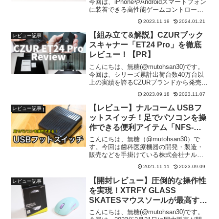
今回は、iPhoneやAndroidスマートフォン
に装着できる高性能ゲームコントローラ
ー「Backbone One」を紹介します。当記
2023.11.19
2024.01.21
事では「開封 ～ 製品の外観チェック」
「実際の使用感」「メ...
【組み立て&解説】CZURブック
レビュー記事
スキャナー「ET24 Pro」を徹底
レビュー！【PR】
こんにちは、無糖(@mutohsan30)です。
今回は、シリーズ累計出荷台数40万台以
上の実績を誇るCZURブランドから発売予
定の旗艦スキャナー「ET24 Pro」をレビ
2023.09.18
2023.11.07
ューします。当記事では「開封 ～ 組み立
ての様子」「実際の使用感」「メ...
【レビュー】ナルコーム USBフ
レビュー記事
ットスイッチ！足でパソコンを操
作できる便利アイテム「NFS-
01」を紹介します。【PR】
こんにちは、無糖（@mutohsan30）で
す。今回は歯科医療機器の開発・製造・
販売などを手掛けている株式会社ナルコ
ーム様から「USBフットスイッチ（NFS-
2021.11.11
2023.09.09
01）」を提供して頂いたので紹介しま
す。製品概要スペックメーカー/製品名株
【開封レビュー】圧倒的な操作性
レビュー記事
式会社ナ...
を実現！XTRFY GLASS
SKATESマウスソールが最高すぎ
る😆【PR】
こんにちは、無糖(@mutohsan30)です。