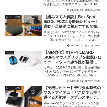
今回は、2023年2月21日に国内販売が開
始されたガラス製マウスソール「XTRFY
GLASS SKATES」をレビュー用に提供し
2023.03.02
2023.09.05
て頂いたので紹介します！こちらの記事
では「開封 ～ 貼り付けの...
【組み立て＆解説】FlexiSpot
レビュー記事
Sit2Go FC211を徹底レビュー！
運動不足解消に超おすすめな在宅
フィットネスバイク！！【PR】
今回はFlexiSpotの人気フィットネスバイ
ク「Sit2Go FC211」をレビュー用に提供
して頂いたので紹介します。こちらの記
事では「開封～組み立ての様子」「実際
2022.06.24
2023.09.05
の使用感」「メリット・デメリット」な
ど、購入の参考になりそうな情報をお伝
【AIM強化】XTRFY LIZARD
マウス
え...
SKINSマウスグリップを徹底レビ
ュー！マウスの操作性が格段に向
上する便利アイテム！【PR】
今回は、2022年9月1日に国内販売が開始
されたXtrfyのゲーミングアクセサリー
「LIZARD SKINS DSP MOUSE GRIP」
をレビュー用に提供して頂いたので紹介
2022.09.06
2023.09.05
します。こちらの記事では「製品概要」
「貼り付け後のデザイン」「ゲ...
【実機レビュー】デジタル時代の
レビュー記事
マストアイテム！どこにでも持ち
運べる万能ポータブルスキャナー
「CZUR Lens Pro」が最高すぎ
Makuakeでクラウドファンディングが開
る！【PR】