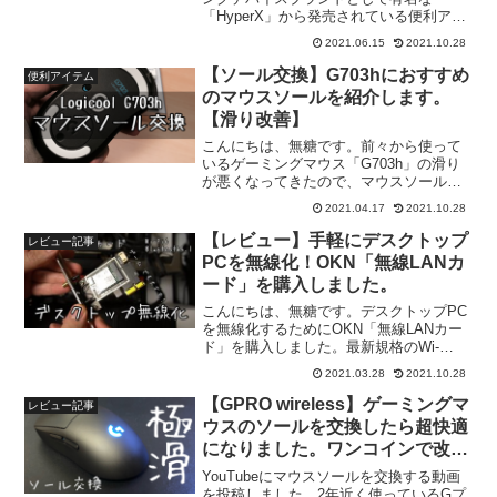
「HyperX」から発売されている便利アイ
テム「ハイパーエックス リストレスト
2021.06.15
2021.10.28
（型番：HX-WR）」を紹介します。こち
らの製品の主な特徴は以下の通りです。
【ソール交換】G703hにおすすめ
便利アイテム
冷感ジェル低反発ク...
のマウスソールを紹介します。
【滑り改善】
こんにちは、無糖です。前々から使って
いるゲーミングマウス「G703h」の滑り
が悪くなってきたので、マウスソールを
交換しました。今回は「パワーサポート
2021.04.17
2021.10.28
AS-36」、「Hotline Games 3.0
PLUS（G703h用）」の2種類を紹...
【レビュー】手軽にデスクトップ
レビュー記事
PCを無線化！OKN「無線LANカ
ード」を購入しました。
こんにちは、無糖です。デスクトップPC
を無線化するためにOKN「無線LANカー
ド」を購入しました。最新規格のWi-
Fi6、Bluetooth5.1対応でコスパの良い値
2021.03.28
2021.10.28
段で購入できるという優れモノです。こ
ちらの記事では「開封時の様子」、「取
【GPRO wireless】ゲーミングマ
レビュー記事
り...
ウスのソールを交換したら超快適
になりました。ワンコインで改善
できます！
YouTubeにマウスソールを交換する動画
を投稿しました。2年近く使っているGプ