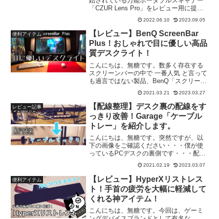
始されている万能ポータブルスキャナー
「CZUR Lens Pro」をレビュー用に提供
して頂いたので紹介します。こちらの記
2022.06.10
2023.09.05
事では「製品の特長とデザイン紹介」
「実際に使ってみた感想」「メリット・
【レビュー】BenQ ScreenBar
便利アイテム
デメリッ...
Plus！おしゃれで目に優しい高品
質デスクライト！
こんにちは、無糖です。数多く存在する
スクリーンバーの中で 一番人気 と言って
も過言ではない製品、BenQ「スクリーン
バープラス」を購入しました。こちらの
2021.03.21
2023.03.27
記事では「製品の質感チェック」「組み
立て・設置方法」「実際の使用感」な
【配線整理】デスク裏の配線をす
レビュー記事
ど、購入の参考にな...
っきり改善！Garage「ケーブル
トレー」を紹介します。
こんにちは、無糖です。突然ですが、以
下の画像をご確認ください・・・僕が使
っているPCデスクの裏側です・・・配線
が超汚い＼(＾o＾)／デスク下なので見栄
2021.02.19
2023.03.07
えはそこまで気にならないのですが、掃
除機をかける時が凄く大変です。放置し
【レビュー】HyperXリストレス
便利アイテム
ていると埃が溜まっ...
ト！手首の疲労を大幅に軽減して
くれる神アイテム！
こんにちは、無糖です。今回は、ゲーミ
ングデバイスブランドとして有名な