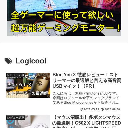
Logicool
Blue Yeti X 徹底レビュー！スト
レビュー記事
リーマーの最適解と言える高音質
USBマイク！【PR】
こんにちは、無糖(@mutohsan30)です。
今回はロジクール傘下のマイクブランド
であるBlue Microphonesから販売されて
いる高性能USBマイク「Blue Yeti X」を
2021.05.19
2023.09.30
レビュー用に提供して頂いたので紹介し
ます。こちらの製品...
【マウス沼脱出】多ボタンマウス
レビュー記事
の最適解！G502 X LIGHTSPEED