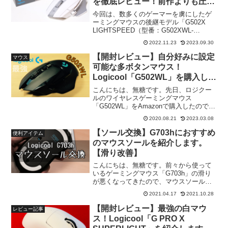
を徹底レビュー！前作よりも圧倒
的に進化した最強ゲーミングマウ
今回は、数多くのゲーマーを虜にしたゲ
ス！👊💥【PR】
ーミングマウスの後継モデル「G502X
LIGHTSPEED（型番：G502XWL-
CRWH）」をレビュー用に提供して頂い
2022.11.23
2023.09.30
たので紹介します。こちらの記事では
「本体の外観チェック」「実際の使用
【開封レビュー】自分好みに設定
マウス
感」「メリット...
可能な多ボタンマウス！
Logicool「G502WL」を購入しま
した。
こんにちは、無糖です。先日、ロジクー
ルのワイヤレスゲーミングマウス
「G502WL」をAmazonで購入したのでレ
ビューしていこうと思います。ゲーマー
2020.08.21
2023.03.08
に大人気のGプロワイヤレスを2年近く使
っていたのですが、MMORPGだと深刻な
【ソール交換】G703hにおすすめ
便利アイテム
マウスボタン不...
のマウスソールを紹介します。
【滑り改善】
こんにちは、無糖です。前々から使って
いるゲーミングマウス「G703h」の滑り
が悪くなってきたので、マウスソールを
交換しました。今回は「パワーサポート
2021.04.17
2021.10.28
AS-36」、「Hotline Games 3.0
PLUS（G703h用）」の2種類を紹...
【開封レビュー】最強の白マウ
レビュー記事
ス！Logicool「G PRO X