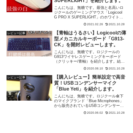
SUPERLIGHT」を紹介します。
こんにちは、無糖です。最強と名高いロ
ジクールのゲーミングマウス「Logicool
G PRO X SUPERLIGHT」のホワイトモ
デル（G-PPD-003WL-WH）が発売されま
2021.02.26
2021.10.28
した。僕はこのホワイトモデルが本当に
楽しみで、ブラックモデル...
【青軸はうるさい】Logicoolの薄
レビュー記事
型メカニカルキーボード「G913-
CK」を開封レビューします。
こんにちは、無糖です。ロジクールの
G913ワイヤレスゲーミングキーボード
（クリッキー/青軸）を紹介します。結論
から言ってしまうと、僕にとってG913の
2020.08.10
2021.10.28
フルサイズ版はゲーミングキーボードと
しては微妙でした。こちらの記事では、
【購入レビュー】簡単設定で高音
レビュー記事
「G913の特徴」...
質！USBコンデンサーマイク
「Blue Yeti」を紹介します。
こんにちは、無糖です。ロジクール傘下
のマイクブランド「Blue Microphones」
から販売されているUSBコンデンサーマ
イク「Blue Yeti」を購入しました。こち
2020.06.02
2021.10.28
らのマイクは性能だけでなくデザインも
良いことから、世界中のストリーマ...