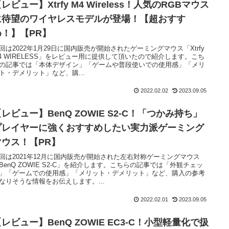
レビュー】Xtrfy M4 Wireless！人気のRGBマウス
に待望のワイヤレスモデルが登場！【超おすす
め！】【PR】
回は2022年1月29日に国内販売が開始されたゲーミングマウス「Xtrfy
4 WIRELESS」をレビュー用に提供して頂いたので紹介します。こち
の記事では「本体デザイン」「ゲームや普段使いでの使用感」「メリ
ト・デメリット」など、購...
2022.02.02
2023.09.05
レビュー】BenQ ZOWIE S2-C！「つかみ持ち」
プレイヤーに強くおすすめしたい実力派ゲーミング
マウス！【PR】
回は2021年12月に国内販売が開始された左右対称ゲーミングマウス
BenQ ZOWIE S2-C」を紹介します。こちらの記事では「外観チェッ
」「ゲームでの使用感」「メリット・デメリット」など、購入の参考
なりそうな情報をお伝えします。...
2022.02.01
2023.09.05
レビュー】BenQ ZOWIE EC3-C！小型軽量化で扱