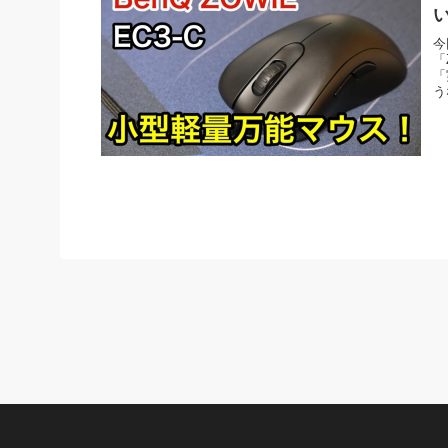
今
「
「
う