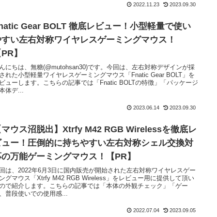
2022.11.23
2023.09.30
natic Gear BOLT 徹底レビュー！小型軽量で使い
やすい左右対称ワイヤレスゲーミングマウス！
【PR】
んにちは、無糖(@mutohsan30)です。今回は、左右対称デザインが採
された小型軽量ワイヤレスゲーミングマウス「Fnatic Gear BOLT」を
ビューします。こちらの記事では「Fnatic BOLTの特徴」「パッケージ
本体デ...
2023.06.14
2023.09.30
マウス沼脱出】Xtrfy M42 RGB Wirelessを徹底レ
ビュー！圧倒的に持ちやすい左右対称シェル交換対
応の万能ゲーミングマウス！【PR】
回は、2022年6月3日に国内販売が開始された左右対称ワイヤレスゲー
ングマウス「Xtrfy M42 RGB Wireless」をレビュー用に提供して頂い
ので紹介します。こちらの記事では「本体の外観チェック」「ゲー
、普段使いでの使用感...
2022.07.04
2023.09.05