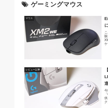
ゲーミングマウス
E
マウス
こ
販
X
ケ
レビュー記事
今
「
供
ク