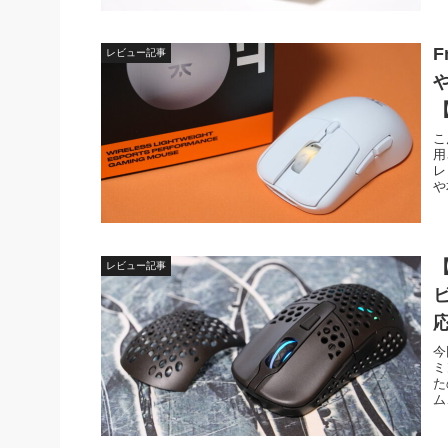
F
レビュー記事
こ
用
レ
や
【
レビュー記事
今
ミ
た
ム