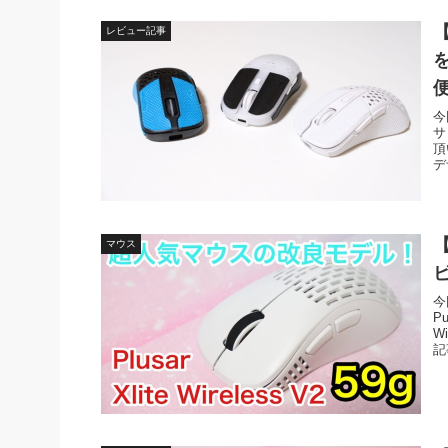
【
レビュー記事
今
サ
頂
デ
【
マウス
今
P
W
記