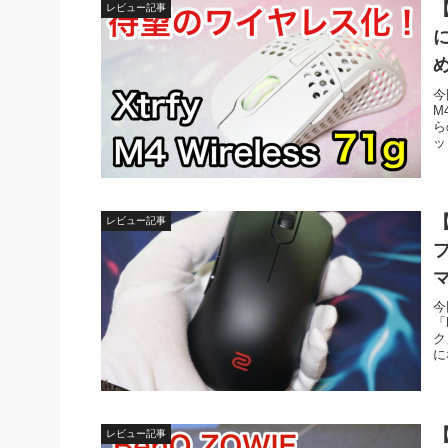
【
レビュー記事
今
M
ら
ッ
【
レビュー記事
今
「
ク
に
【
レビュー記事