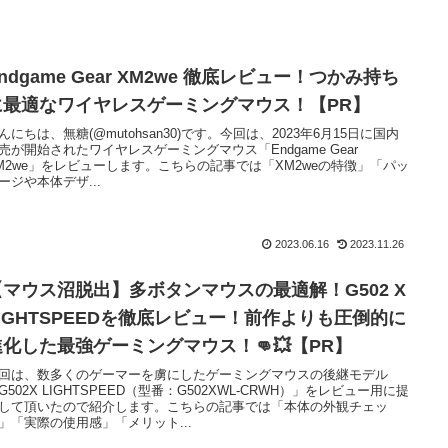
ndgame Gear XM2we 徹底レビュー！つかみ持ち
に最適なワイヤレスゲーミングマウス！【PR】
んにちは、無糖(@mutohsan30)です。今回は、2023年6月15日に国内
売が開始されたワイヤレスゲーミングマウス「Endgame Gear
M2we」をレビューします。こちらの記事では「XM2weの特徴」「パッ
ージや本体デザ...
2023.06.16
2023.11.26
【マウス沼脱出】多ボタンマウスの最適解！G502 X
LIGHTSPEEDを徹底レビュー！前作よりも圧倒的に
進化した最強ゲーミングマウス！👊💥【PR】
回は、数多くのゲーマーを虜にしたゲーミングマウスの後継モデル
G502X LIGHTSPEED（型番：G502XWL-CRWH）」をレビュー用に提
して頂いたので紹介します。こちらの記事では「本体の外観チェッ
」「実際の使用感」「メリット...