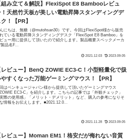
組み立て＆解説】FlexiSpot E8 Bambooレビュ
ー！天然竹天板が美しい電動昇降スタンディングデ
スク！【PR】
んにちは、無糖（@mutohsan30）です。今回はFlexiSpot様から販売
れている電動昇降スタンディングデスク「FlexiSpot E8 Bamboo」を
ビュー用に提供して頂いたので紹介します。製品概要スペックメーカ
/製品名F...
2021.12.03
2023.09.05
レビュー】BenQ ZOWIE EC3-C！小型軽量化で扱
いやすくなった万能ゲーミングマウス！【PR】
回はベンキュージャパン様から提供して頂いたゲーミングマウス
ZOWIE EC3-C」を紹介します。こちらの記事では「外観チェック」
実際の使用感」「メリット・デメリット」など、購入の参考になりそ
な情報をお伝えします。■2021.12.0...
2021.11.28
2023.09.05
【レビュー】Moman EM1！格安だが侮れない音質