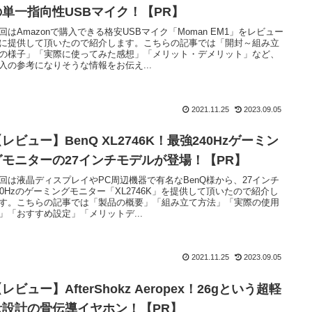
の単一指向性USBマイク！【PR】
回はAmazonで購入できる格安USBマイク「Moman EM1」をレビュー
に提供して頂いたので紹介します。こちらの記事では「開封～組み立
の様子」「実際に使ってみた感想」「メリット・デメリット」など、
入の参考になりそうな情報をお伝え...
2021.11.25
2023.09.05
レビュー】BenQ XL2746K！最強240Hzゲーミン
グモニターの27インチモデルが登場！【PR】
回は液晶ディスプレイやPC周辺機器で有名なBenQ様から、27インチ
40Hzのゲーミングモニター「XL2746K」を提供して頂いたので紹介し
す。こちらの記事では「製品の概要」「組み立て方法」「実際の使用
」「おすすめ設定」「メリットデ...
2021.11.25
2023.09.05
レビュー】AfterShokz Aeropex！26gという超軽
量設計の骨伝導イヤホン！【PR】