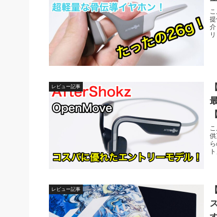
こ
提
介
リ
【
レビュー記事
こ
供
ら
ト
レビュー記事