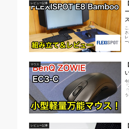
【
レビュー記事
こ
さ
レ
ー
【
マウス
今
「
「
う
レビュー記事