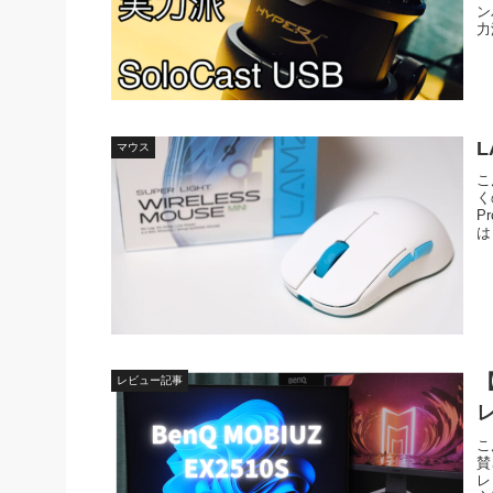
ン
力
L
マウス
こ
く
P
は
【
レビュー記事
こ
賛
レ