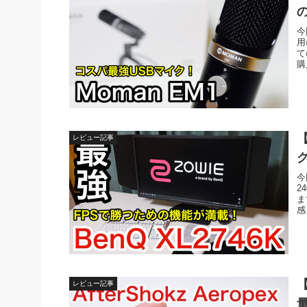
今
用
て
購
【
レビュー記事
今
2
ま
感
【
レビュー記事