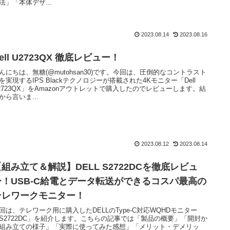
法」「本体デザ...
2023.08.14
2023.08.16
ell U2723QX 徹底レビュー！
んにちは、無糖(@mutohsan30)です。今回は、圧倒的なコントラスト
を実現するIPS Blackテクノロジーが搭載された4Kモニター「Dell
2723QX」をAmazonアウトレットで購入したのでレビューします。結
から言いま...
2023.08.12
2023.08.14
【組み立て＆解説】DELL S2722DCを徹底レビュ
ー！USB-C給電とデータ転送ができるコスパ最高の
テレワークモニター！
回は、テレワーク用に購入したDELLのType-C対応WQHDモニター
S2722DC」を紹介します。こちらの記事では「製品の概要」「開封か
組み立ての様子」「実際に使ってみた感想」「メリット・デメリッ