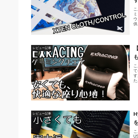
こ
ミ
ウ
供.
レビュー記事
こ
て
す
た
H
レビュー記事
こ
U