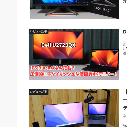
方
D
レビュー記事
こ
比
U
論
レビュー記事
今
「
ら