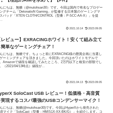
す。【理想のAIMを求めて】【PR】
んにちは、無糖（@mutohsan30）です。今回は国内で有名なプロゲー
ングチーム「DetonatioN Gaming」が監修する日本製のゲーミングマ
スパッド「XTEN CLOTH/CONTROL（型番：P-SCC-AA-X）」を提
..
2021.10.14
2023.09.05
【レビュー】EXRACINGホワイト！安くて組み立て
も簡単なゲーミングチェア！
んにちは、無糖です。ちょっと前にEXRACING様の懸賞企画に当選し
ゲーミングチェアを頂きました。今回頂いたのはホワイトモデルで
。Amazonで値段を確認してみたところ、2万円以下と格安の部類でし
。（2021/04/13時点）値段が...
2021.04.13
2023.09.05
yperX SoloCast USB レビュー！低価格・高音質
を実現するコスパ最強のUSBコンデンサーマイク！
んにちは、無糖(@mutohsan30)です。今回はHyperXから発売された
SBマイク「SoloCast（型番：HMIS1X-XX-BK/G）」を紹介します。コ