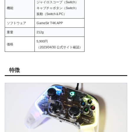
ジャイロスコープ（Switch）
機能
キャプチャボタン（Switch）
振動（Switch＆PC）
ソフトウェア
GameSir T4K APP
重量
212g
5,900円
価格
（2023/04/30 公式サイト確認）
特徴