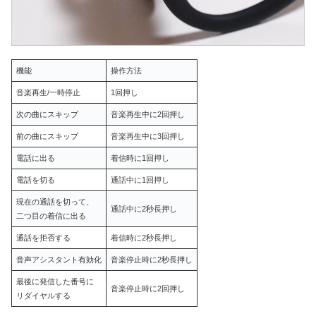
機能
操作方法
音楽再生/一時停止
1回押し
次の曲にスキップ
音楽再生中に2回押し
前の曲にスキップ
音楽再生中に3回押し
電話に出る
着信時に1回押し
電話を切る
通話中に1回押し
現在の通話を切って、
通話中に2秒長押し
二つ目の着信に出る
通話を拒否する
着信時に2秒長押し
音声アシスタント有効化
音楽停止時に2秒長押し
最後に発信した番号に
音楽停止時に2回押し
リダイヤルする