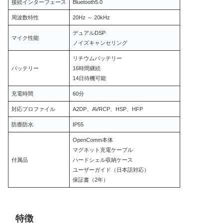
接続インターフェース
Bluetooth5.0
周波数特性
20Hz ～ 20kHz
デュアルDSP
マイク性能
ノイズキャンセリング
リチウムバッテリー
バッテリー
16時間継続
14日待機可能
充電時間
60分
対応プロファイル
A2DP、AVRCP、HSP、HFP
防塵防水
IP55
OpenComm本体
マグネット充電ケーブル
付属品
ハードシェル収納ケース
ユーザーガイド（日本語対応）
保証書（2年）
特徴