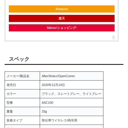
Amazon
楽天
Yahoo!ショッピング
スペック
メーカー/製品名
AfterShokz/OpenComm
発売日
2020年12月14日
カラー
ブラック、スレートグレー、ライトグレー
型番
ASC100
重量
33g
装着タイプ
骨伝導ワイヤレス/両耳用