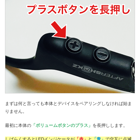
まずは何と言っても本体とデバイスをペアリングしなければ始ま
りません。
最初に本体の
「ボリュームボタンのプラス」
を長押しします。
しばらくするとLEDインジケータが
「赤」
と
「青」
で交互に点滅